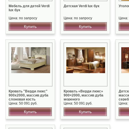
Мебель для детей Verdi
Детская Verdi lux бук
Уголо
lux бук
Цена: по запросу
Цена: по запросу
Цена: 
Купить
Купить
Кровать "Верди люкс"
Кровать «Верди люкс»
Детск
900х2000, массив дуба
900×2000, массив дуба
масси
слоновая кость
мореного
сереб
спатиной
Цена: 50 091 руб.
Цена: 50 091 руб.
Цена: 
Купить
Купить