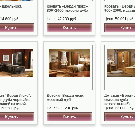
к школьника
Кровать «Верди люкс»
Кровать «Верди
800×2000, массив дуба
900×2000, масси
14 600 руб.
Цена: 47 730 руб.
Цена: 50 091 руб.
Купить
Купить
Купить
ая "Верди Люкс",
Детская Верди люкс
Детская «Верди
в дуба черный с
мореный дуб
(массив дуба
ряной патиной
натуральный)
192 286 руб.
Цена: 201 236 руб.
Цена: 231 066 руб
Купить
Купить
Купить